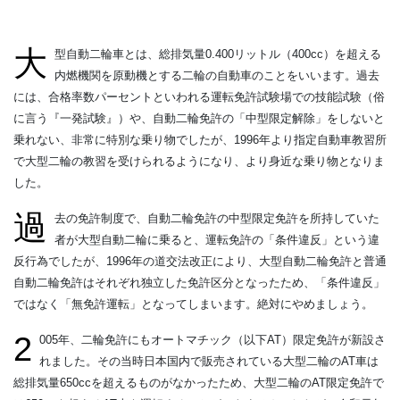
大
型自動二輪車とは、総排気量0.400リットル（400cc）を超える
内燃機関を原動機とする二輪の自動車のことをいいます。過去
には、合格率数パーセントといわれる運転免許試験場での技能試験（俗
に言う『一発試験』）や、自動二輪免許の「中型限定解除」をしないと
乗れない、非常に特別な乗り物でしたが、1996年より指定自動車教習所
で大型二輪の教習を受けられるようになり、より身近な乗り物となりま
した。
過
去の免許制度で、自動二輪免許の中型限定免許を所持していた
者が大型自動二輪に乗ると、運転免許の「条件違反」という違
反行為でしたが、1996年の道交法改正により、大型自動二輪免許と普通
自動二輪免許はそれぞれ独立した免許区分となったため、「条件違反」
ではなく「無免許運転」となってしまいます。絶対にやめましょう。
2
005年、二輪免許にもオートマチック（以下AT）限定免許が新設さ
れました。その当時日本国内で販売されている大型二輪のAT車は
総排気量650ccを超えるものがなかったため、大型二輪のAT限定免許で