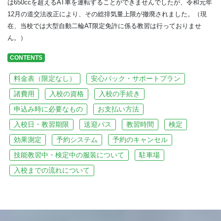
は650ccを超えるAT車を運転することができませんでしたが、令和元年
12月の道交法改正により、その総排気量上限が撤廃されました。（現
在、当校では大型自動二輪AT限定免許に係る教習は行っておりませ
ん。）
CONTENTS
料金表（限定なし）
安心パック・サポートプラン
諸費用
入校の資格
入校の手続き
申込み時に必要なもの
お支払い方法
入校日・教習期限
送迎バス
教習時間
検定
効果測定
予約システム
予約のキャンセル
技能教習中・検定中の服装について
駐車場
入校までの流れについて