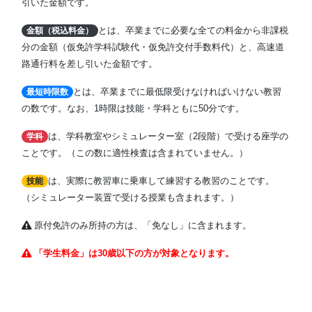
引いた金額です。
とは、卒業までに必要な全ての料金から非課税
金額（税込料金）
分の金額（仮免許学科試験代・仮免許交付手数料代）と、高速道
路通行料を差し引いた金額です。
とは、卒業までに最低限受けなければいけない教習
最短時限数
の数です。なお、1時限は技能・学科ともに50分です。
は、学科教室やシミュレーター室（2段階）で受ける座学の
学科
ことです。（この数に適性検査は含まれていません。）
は、実際に教習車に乗車して練習する教習のことです。
技能
（シミュレーター装置で受ける授業も含まれます。）
原付免許のみ所持の方は、「免なし」に含まれます。
「学生料金」は30歳以下の方が対象となります。