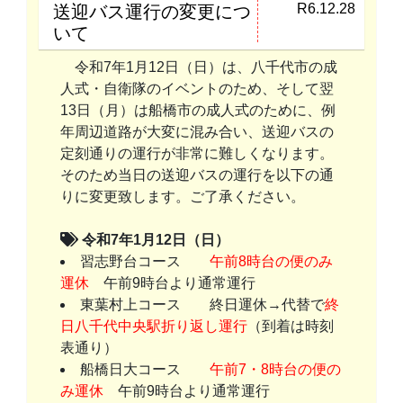
R6.12.28
送迎バス運行の変更につ
いて
令和7年1月12日（日）は、八千代市の成
人式・自衛隊のイベントのため、そして翌
13日（月）は船橋市の成人式のために、例
年周辺道路が大変に混み合い、送迎バスの
定刻通りの運行が非常に難しくなります。
そのため当日の送迎バスの運行を以下の通
りに変更致します。ご了承ください。
令和7年1月12日（日）
習志野台コース
午前8時台の便のみ
運休
午前9時台より通常運行
東葉村上コース 終日運休→代替で
終
日八千代中央駅折り返し運行
（到着は時刻
表通り）
船橋日大コース
午前7・8時台の便の
み運休
午前9時台より通常運行