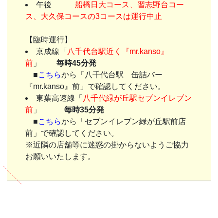
午後
船橋日大コース、習志野台コー
ス、大久保コースの3コースは運行中止
【臨時運行】
京成線「
八千代台駅近く『mr.kanso』
前
」
毎時45分発
■
こちら
から「八千代台駅 缶詰バー
『mr.kanso』前」で確認してください。
東葉高速線「
八千代緑が丘駅セブンイレブン
前
」
毎時35分発
■
こちら
から「セブンイレブン緑が丘駅前店
前」で確認してください。
※近隣の店舗等に迷惑の掛からないようご協力
お願いいたします。