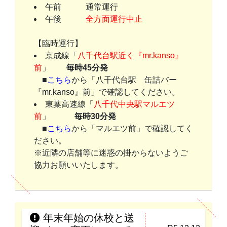
午前 通常運行
午後
全方面運行中止
【臨時運行】
京成線「
八千代台駅近く『mr.kanso』
前
」
毎時45分発
■
こちら
から「八千代台駅 缶詰バー
『mr.kanso』前」で確認してください。
東葉高速線「
八千代中央駅マルエツ
前
」
毎時30分発
■
こちら
から「マルエツ前」で確認してく
ださい。
※近隣の店舗等に迷惑の掛からないようご
協力お願いいたします。
年末年始の休校と送