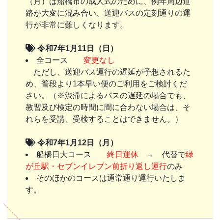
（月）は船橋市の成人式のために、例年周辺道
路が大変に混み合い、送迎バスの定刻通りの運
行が非常に難しくなります。
令和7年1月11日（日）
全コース
変更なし
ただし、送迎バス運行の遅延が予想されるた
め、普段より1本早い便のご利用をご検討くだ
さい。（※渋滞によるバスの遅延の場合でも、
教習及び検定の時間に間に合わない場合は、そ
れらを受講、受検することはできません。）
令和7年1月12日（月）
船橋日大コース
終日運休
→ 代替で
緑
が丘駅・セブンイレブン前折り返し運行
のみ
そのほかのコースは通常通り運行いたしま
す。