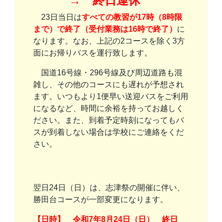
→ 終日運休
23日当日は
すべての教習が17時（8時限
まで）で終了（受付業務は16時で終了）
に
なります。なお、上記の2コースを除く3方
面にお帰りバスを運行致します。
国道16号線・296号線及び周辺道路も混
雑し、その他のコースにも遅れが予想され
ます。いつもより1便早い送迎バスをご利用
になるなど、時間に余裕を持ってお越しく
ださい。また、到着予定時刻になってもバ
スが到着しない場合は学校にご連絡をくだ
さい。
翌日24日（日）は、志津祭の開催に伴い、
勝田台コースが一部変更になります。
【日時】 令和7年8月24日（日） 終日