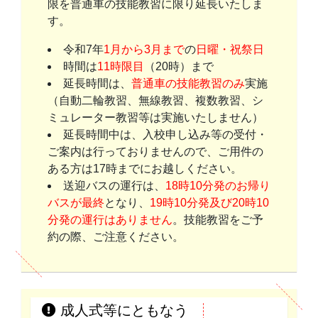
限を普通車の技能教習に限り延長いたしま
す。
令和7年
1月から3月まで
の
日曜・祝祭日
時間は
11時限目
（20時）まで
延長時間は、
普通車の技能教習のみ
実施
（自動二輪教習、無線教習、複数教習、シ
ミュレーター教習等は実施いたしません）
延長時間中は、入校申し込み等の受付・
ご案内は行っておりませんので、ご用件の
ある方は17時までにお越しください。
送迎バスの運行は、
18時10分発のお帰り
バスが最終
となり、
19時10分発及び20時10
分発の運行はありません
。技能教習をご予
約の際、ご注意ください。
成人式等にともなう